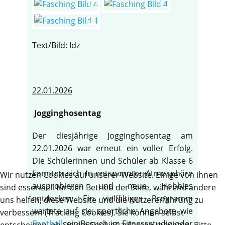
Text/Bild: Idz
22.01.2026
Jogginghosentag
Der diesjährige Jogginghosentag am
22.01.2026 war erneut ein voller Erfolg.
Die Schülerinnen und Schüler ab Klasse 6
konnten sich in entspannter Atmosphäre
Wir nutzen Cookies auf unserer Website. Einige von ihnen
ausprobieren und neue Hobbies
sind essenziell für den Betrieb der Seite, während andere
entdecken. Ein vielfältiges Programm
uns helfen, diese Website und die Nutzererfahrung zu
wartete auf sie: sportliche Angebote wie
verbessern (Tracking Cookies). Sie können selbst
Football
, ein Besuch im Fitnessstudio oder
entscheiden, ob Sie die Cookies zulassen möchten. Bitte