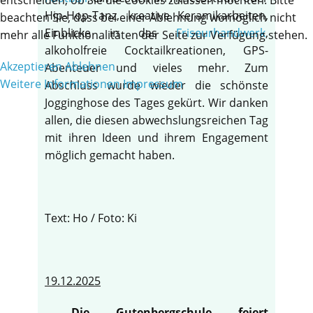
Hip-Hop-Tanz, kreative Keramikarbeiten,
beachten Sie, dass bei einer Ablehnung womöglich nicht
Einblicke in das
Friseurhandwerk
,
mehr alle Funktionalitäten der Seite zur Verfügung stehen.
alkoholfreie Cocktailkreationen, GPS-
Akzeptieren
Ablehnen
Abenteuer und vieles mehr. Zum
Weitere Informationen
Impressum
Abschluss wurde wieder die schönste
Jogginghose des Tages gekürt. Wir danken
allen, die diesen abwechslungsreichen Tag
mit ihren Ideen und ihrem Engagement
möglich gemacht haben.
Text: Ho / Foto: Ki
19.12.2025
Die Gutenbergschule feiert