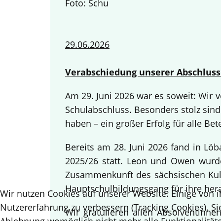
Foto: Schu
29.06.2026
Verabschiedung unserer Abschluss
Am 29. Juni 2026 war es soweit: Wir
Schulabschluss. Besonders stolz sind
haben – ein großer Erfolg für alle Bete
Bereits am 28. Juni 2026 fand in Lö
2025/26 statt. Leon und Owen wurden
Zusammenkunft des sächsischen Kult
Hauptschulbildungsgang für ihre her
Wir nutzen Cookies auf unserer Website. Einige von i
Nutzererfahrung zu verbessern (Tracking Cookies). Si
Wir gratulieren allen Absolventinn