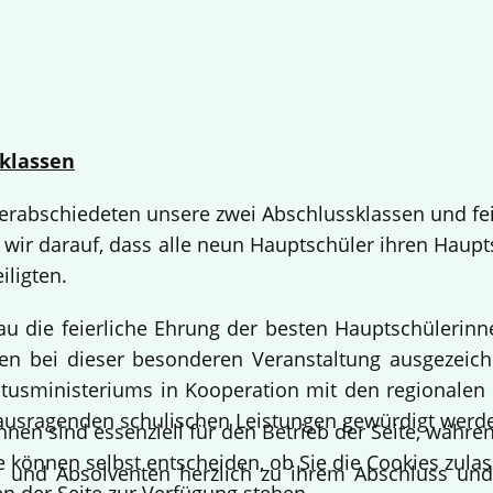
klassen
 verabschiedeten unsere zwei Abschlussklassen und fe
 wir darauf, dass alle neun Hauptschüler ihren Haup
iligten.
bau die feierliche Ehrung der besten Hauptschülerin
 bei dieser besonderen Veranstaltung ausgezeichne
usministeriums in Kooperation mit den regionalen 
ausragenden schulischen Leistungen gewürdigt werd
hnen sind essenziell für den Betrieb der Seite, währ
e können selbst entscheiden, ob Sie die Cookies zulas
en und Absolventen herzlich zu ihrem Abschluss un