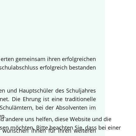
ierten gemeinsam ihren erfolgreichen
tschulabschluss erfolgreich bestanden
nen und Hauptschüler des Schuljahres
t. Die Ehrung ist eine traditionelle
Schulämtern, bei der Absolventen im
en.
end andere uns helfen, diese Website und die
sen möchten. Bitte beachten Sie, dass bei einer
d wünschen ihnen für ihren weiteren