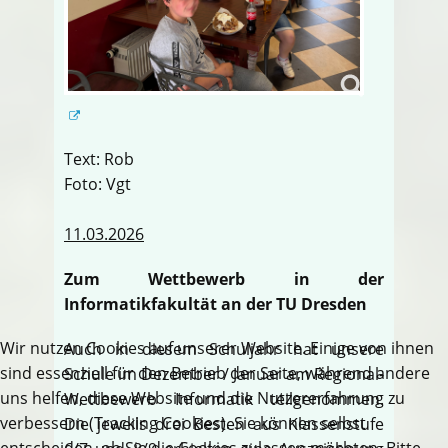
Text: Rob
Foto: Vgt
11.03.2026
Zum Wettbewerb in der
Informatikfakultät an der TU Dresden
Wir nutzen Cookies auf unserer Website. Einige von ihnen
Auch in diesem Schuljahr hat unsere
sind essenziell für den Betrieb der Seite, während andere
Schule im Dezember / Januar am Regional-
uns helfen, diese Website und die Nutzererfahrung zu
Wettbewerb Informatik teilgenommen.
verbessern (Tracking Cookies). Sie können selbst
Die jeweils drei Besten aus Klassenstufe
entscheiden, ob Sie die Cookies zulassen möchten. Bitte