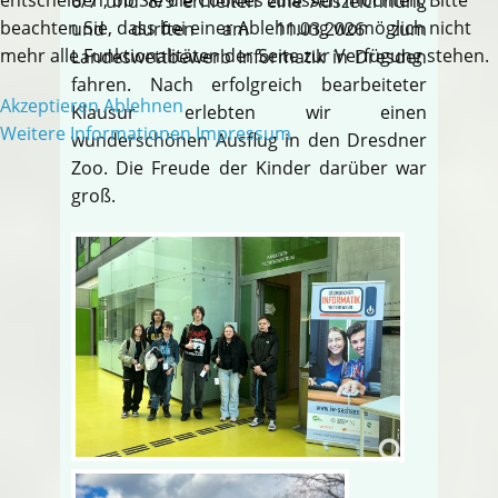
6/7 und 8/9 erhielten eine Auszeichnung
beachten Sie, dass bei einer Ablehnung womöglich nicht
und durften am 11.03.2026 zum
mehr alle Funktionalitäten der Seite zur Verfügung stehen.
Landeswettbewerb Informatik in Dresden
fahren. Nach erfolgreich bearbeiteter
Akzeptieren
Ablehnen
Klausur erlebten wir einen
Weitere Informationen
Impressum
wunderschönen Ausflug in den Dresdner
Zoo. Die Freude der Kinder darüber war
groß.