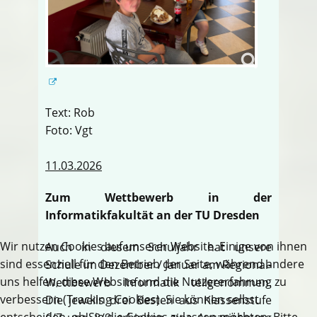
Text: Rob
Foto: Vgt
11.03.2026
Zum Wettbewerb in der
Informatikfakultät an der TU Dresden
Wir nutzen Cookies auf unserer Website. Einige von ihnen
Auch in diesem Schuljahr hat unsere
sind essenziell für den Betrieb der Seite, während andere
Schule im Dezember / Januar am Regional-
uns helfen, diese Website und die Nutzererfahrung zu
Wettbewerb Informatik teilgenommen.
verbessern (Tracking Cookies). Sie können selbst
Die jeweils drei Besten aus Klassenstufe
entscheiden, ob Sie die Cookies zulassen möchten. Bitte