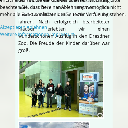
6/7 und 8/9 erhielten eine Auszeichnung
beachten Sie, dass bei einer Ablehnung womöglich nicht
und durften am 11.03.2026 zum
mehr alle Funktionalitäten der Seite zur Verfügung stehen.
Landeswettbewerb Informatik in Dresden
fahren. Nach erfolgreich bearbeiteter
Akzeptieren
Ablehnen
Klausur erlebten wir einen
Weitere Informationen
Impressum
wunderschönen Ausflug in den Dresdner
Zoo. Die Freude der Kinder darüber war
groß.