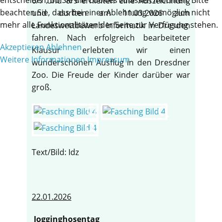
6/7 und 8/9 erhielten eine Auszeichnung
beachten Sie, dass bei einer Ablehnung womöglich nicht
und durften am 11.03.2026 zum
mehr alle Funktionalitäten der Seite zur Verfügung stehen.
Landeswettbewerb Informatik in Dresden
fahren. Nach erfolgreich bearbeiteter
Akzeptieren
Ablehnen
Klausur erlebten wir einen
Weitere Informationen
Impressum
wunderschönen Ausflug in den Dresdner
Zoo. Die Freude der Kinder darüber war
groß.
Text/Bild: Idz
22.01.2026
Jogginghosentag