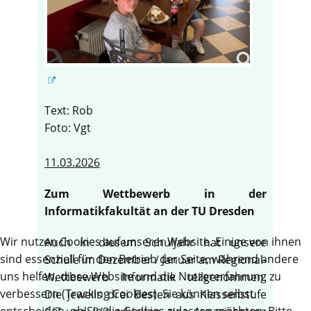
Text: Rob
Foto: Vgt
11.03.2026
Zum Wettbewerb in der
Informatikfakultät an der TU Dresden
Wir nutzen Cookies auf unserer Website. Einige von ihnen
Auch in diesem Schuljahr hat unsere
sind essenziell für den Betrieb der Seite, während andere
Schule im Dezember / Januar am Regional-
uns helfen, diese Website und die Nutzererfahrung zu
Wettbewerb Informatik teilgenommen.
verbessern (Tracking Cookies). Sie können selbst
Die jeweils drei Besten aus Klassenstufe
entscheiden, ob Sie die Cookies zulassen möchten. Bitte