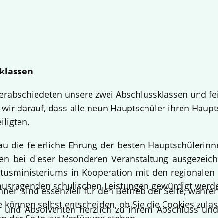
klassen
 verabschiedeten unsere zwei Abschlussklassen und fe
 wir darauf, dass alle neun Hauptschüler ihren Haup
iligten.
bau die feierliche Ehrung der besten Hauptschülerin
 bei dieser besonderen Veranstaltung ausgezeichne
usministeriums in Kooperation mit den regionalen 
ausragenden schulischen Leistungen gewürdigt werd
hnen sind essenziell für den Betrieb der Seite, währ
e können selbst entscheiden, ob Sie die Cookies zulas
en und Absolventen herzlich zu ihrem Abschluss un