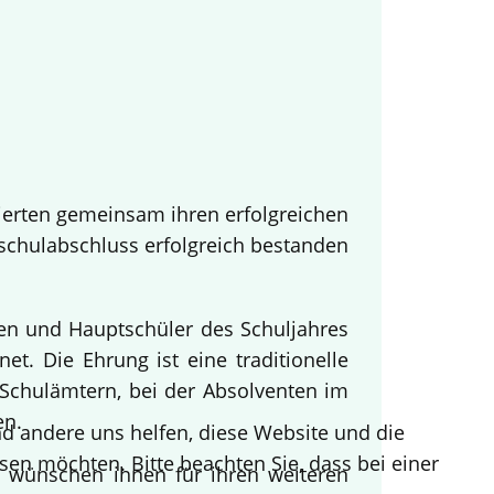
ierten gemeinsam ihren erfolgreichen
tschulabschluss erfolgreich bestanden
nen und Hauptschüler des Schuljahres
t. Die Ehrung ist eine traditionelle
Schulämtern, bei der Absolventen im
en.
end andere uns helfen, diese Website und die
sen möchten. Bitte beachten Sie, dass bei einer
d wünschen ihnen für ihren weiteren