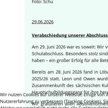
Foto: Schu
29.06.2026
Verabschiedung unserer Abschluss
Am 29. Juni 2026 war es soweit: Wir
Schulabschluss. Besonders stolz sind
haben – ein großer Erfolg für alle Bete
Bereits am 28. Juni 2026 fand in Lö
2025/26 statt. Leon und Owen wurden
Zusammenkunft des sächsischen Kult
Hauptschulbildungsgang für ihre her
Wir nutzen Cookies auf unserer Website. Einige von i
Nutzererfahrung zu verbessern (Tracking Cookies). Si
Wir gratulieren allen Absolventinn