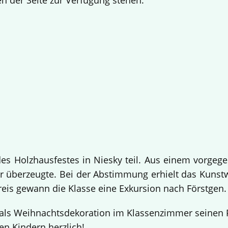
n der Seite zur Verfügung stehen.
!
 Holzhausfestes in Niesky teil. Aus einem vorgege
 überzeugte. Bei der Abstimmung erhielt das Kuns
Preis gewann die Klasse eine Exkursion nach Förstgen
ls Weihnachtsdekoration im Klassenzimmer seinen Pl
en Kindern herzlich!