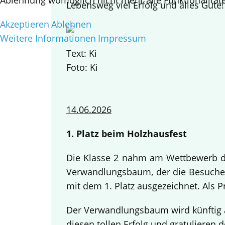
Ablehnung womöglich nicht mehr alle Funktionalitäte
Lebensweg viel Erfolg und alles Gute
Akzeptieren
Ablehnen
Weitere Informationen
Impressum
Text: Ki
Foto: Ki
14.06.2026
1. Platz beim Holzhausfest
Die Klasse 2 nahm am Wettbewerb des
Verwandlungsbaum, der die Besucher
mit dem 1. Platz ausgezeichnet. Als 
Der Verwandlungsbaum wird künftig a
diesen tollen Erfolg und gratulieren d