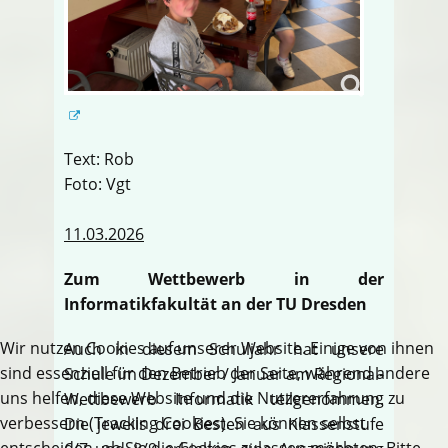
Text: Rob
Foto: Vgt
11.03.2026
Zum Wettbewerb in der
Informatikfakultät an der TU Dresden
Wir nutzen Cookies auf unserer Website. Einige von ihnen
Auch in diesem Schuljahr hat unsere
sind essenziell für den Betrieb der Seite, während andere
Schule im Dezember / Januar am Regional-
uns helfen, diese Website und die Nutzererfahrung zu
Wettbewerb Informatik teilgenommen.
verbessern (Tracking Cookies). Sie können selbst
Die jeweils drei Besten aus Klassenstufe
entscheiden, ob Sie die Cookies zulassen möchten. Bitte