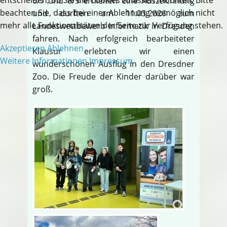
6/7 und 8/9 erhielten eine Auszeichnung
beachten Sie, dass bei einer Ablehnung womöglich nicht
und durften am 11.03.2026 zum
mehr alle Funktionalitäten der Seite zur Verfügung stehen.
Landeswettbewerb Informatik in Dresden
fahren. Nach erfolgreich bearbeiteter
Akzeptieren
Ablehnen
Klausur erlebten wir einen
Weitere Informationen
Impressum
wunderschönen Ausflug in den Dresdner
Zoo. Die Freude der Kinder darüber war
groß.