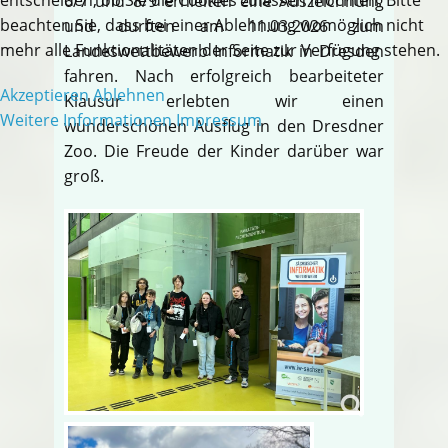
6/7 und 8/9 erhielten eine Auszeichnung
beachten Sie, dass bei einer Ablehnung womöglich nicht
und durften am 11.03.2026 zum
mehr alle Funktionalitäten der Seite zur Verfügung stehen.
Landeswettbewerb Informatik in Dresden
fahren. Nach erfolgreich bearbeiteter
Akzeptieren
Ablehnen
Klausur erlebten wir einen
Weitere Informationen
Impressum
wunderschönen Ausflug in den Dresdner
Zoo. Die Freude der Kinder darüber war
groß.