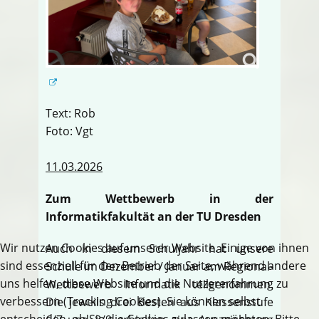
Text: Rob
Foto: Vgt
11.03.2026
Zum Wettbewerb in der
Informatikfakultät an der TU Dresden
Wir nutzen Cookies auf unserer Website. Einige von ihnen
Auch in diesem Schuljahr hat unsere
sind essenziell für den Betrieb der Seite, während andere
Schule im Dezember / Januar am Regional-
uns helfen, diese Website und die Nutzererfahrung zu
Wettbewerb Informatik teilgenommen.
verbessern (Tracking Cookies). Sie können selbst
Die jeweils drei Besten aus Klassenstufe
entscheiden, ob Sie die Cookies zulassen möchten. Bitte