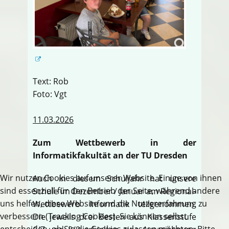
Text: Rob
Foto: Vgt
11.03.2026
Zum Wettbewerb in der
Informatikfakultät an der TU Dresden
Wir nutzen Cookies auf unserer Website. Einige von ihnen
Auch in diesem Schuljahr hat unsere
sind essenziell für den Betrieb der Seite, während andere
Schule im Dezember / Januar am Regional-
uns helfen, diese Website und die Nutzererfahrung zu
Wettbewerb Informatik teilgenommen.
verbessern (Tracking Cookies). Sie können selbst
Die jeweils drei Besten aus Klassenstufe
entscheiden, ob Sie die Cookies zulassen möchten. Bitte