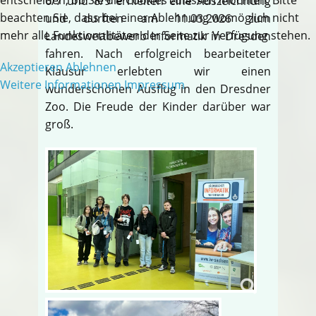
6/7 und 8/9 erhielten eine Auszeichnung
beachten Sie, dass bei einer Ablehnung womöglich nicht
und durften am 11.03.2026 zum
mehr alle Funktionalitäten der Seite zur Verfügung stehen.
Landeswettbewerb Informatik in Dresden
fahren. Nach erfolgreich bearbeiteter
Akzeptieren
Ablehnen
Klausur erlebten wir einen
Weitere Informationen
Impressum
wunderschönen Ausflug in den Dresdner
Zoo. Die Freude der Kinder darüber war
groß.