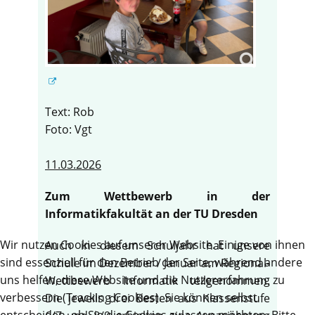
Text: Rob
Foto: Vgt
11.03.2026
Zum Wettbewerb in der
Informatikfakultät an der TU Dresden
Wir nutzen Cookies auf unserer Website. Einige von ihnen
Auch in diesem Schuljahr hat unsere
sind essenziell für den Betrieb der Seite, während andere
Schule im Dezember / Januar am Regional-
uns helfen, diese Website und die Nutzererfahrung zu
Wettbewerb Informatik teilgenommen.
verbessern (Tracking Cookies). Sie können selbst
Die jeweils drei Besten aus Klassenstufe
entscheiden, ob Sie die Cookies zulassen möchten. Bitte