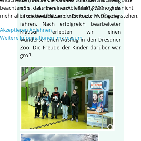
6/7 und 8/9 erhielten eine Auszeichnung
beachten Sie, dass bei einer Ablehnung womöglich nicht
und durften am 11.03.2026 zum
mehr alle Funktionalitäten der Seite zur Verfügung stehen.
Landeswettbewerb Informatik in Dresden
fahren. Nach erfolgreich bearbeiteter
Akzeptieren
Ablehnen
Klausur erlebten wir einen
Weitere Informationen
Impressum
wunderschönen Ausflug in den Dresdner
Zoo. Die Freude der Kinder darüber war
groß.