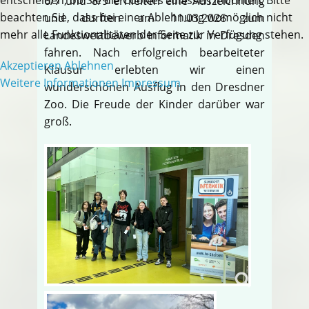
6/7 und 8/9 erhielten eine Auszeichnung
beachten Sie, dass bei einer Ablehnung womöglich nicht
und durften am 11.03.2026 zum
mehr alle Funktionalitäten der Seite zur Verfügung stehen.
Landeswettbewerb Informatik in Dresden
fahren. Nach erfolgreich bearbeiteter
Akzeptieren
Ablehnen
Klausur erlebten wir einen
Weitere Informationen
Impressum
wunderschönen Ausflug in den Dresdner
Zoo. Die Freude der Kinder darüber war
groß.