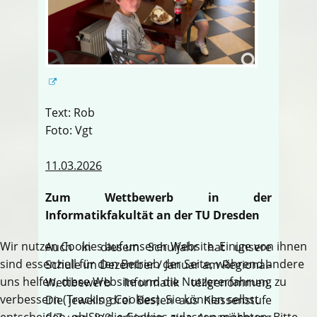
Text: Rob
Foto: Vgt
11.03.2026
Zum Wettbewerb in der
Informatikfakultät an der TU Dresden
Wir nutzen Cookies auf unserer Website. Einige von ihnen
Auch in diesem Schuljahr hat unsere
sind essenziell für den Betrieb der Seite, während andere
Schule im Dezember / Januar am Regional-
uns helfen, diese Website und die Nutzererfahrung zu
Wettbewerb Informatik teilgenommen.
verbessern (Tracking Cookies). Sie können selbst
Die jeweils drei Besten aus Klassenstufe
entscheiden, ob Sie die Cookies zulassen möchten. Bitte