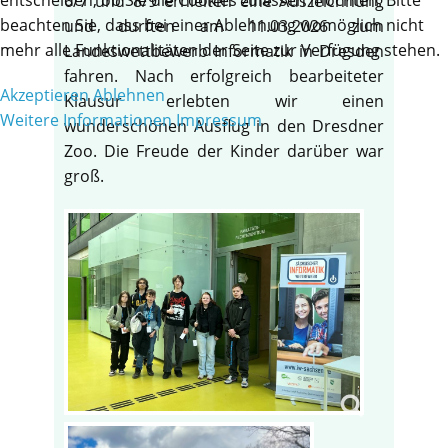
6/7 und 8/9 erhielten eine Auszeichnung
beachten Sie, dass bei einer Ablehnung womöglich nicht
und durften am 11.03.2026 zum
mehr alle Funktionalitäten der Seite zur Verfügung stehen.
Landeswettbewerb Informatik in Dresden
fahren. Nach erfolgreich bearbeiteter
Akzeptieren
Ablehnen
Klausur erlebten wir einen
Weitere Informationen
Impressum
wunderschönen Ausflug in den Dresdner
Zoo. Die Freude der Kinder darüber war
groß.