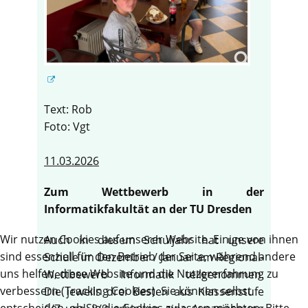
Text: Rob
Foto: Vgt
11.03.2026
Zum Wettbewerb in der
Informatikfakultät an der TU Dresden
Wir nutzen Cookies auf unserer Website. Einige von ihnen
Auch in diesem Schuljahr hat unsere
sind essenziell für den Betrieb der Seite, während andere
Schule im Dezember / Januar am Regional-
uns helfen, diese Website und die Nutzererfahrung zu
Wettbewerb Informatik teilgenommen.
verbessern (Tracking Cookies). Sie können selbst
Die jeweils drei Besten aus Klassenstufe
entscheiden, ob Sie die Cookies zulassen möchten. Bitte