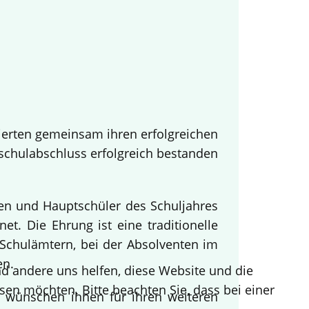
ierten gemeinsam ihren erfolgreichen
tschulabschluss erfolgreich bestanden
nen und Hauptschüler des Schuljahres
t. Die Ehrung ist eine traditionelle
Schulämtern, bei der Absolventen im
en.
end andere uns helfen, diese Website und die
sen möchten. Bitte beachten Sie, dass bei einer
d wünschen ihnen für ihren weiteren