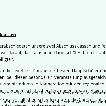
klassen
 verabschiedeten unsere zwei Abschlussklassen und fe
 wir darauf, dass alle neun Hauptschüler ihren Haup
iligten.
bau die feierliche Ehrung der besten Hauptschülerin
 bei dieser besonderen Veranstaltung ausgezeichne
usministeriums in Kooperation mit den regionalen 
ausragenden schulischen Leistungen gewürdigt werd
hnen sind essenziell für den Betrieb der Seite, währ
e können selbst entscheiden, ob Sie die Cookies zulas
en und Absolventen herzlich zu ihrem Abschluss un