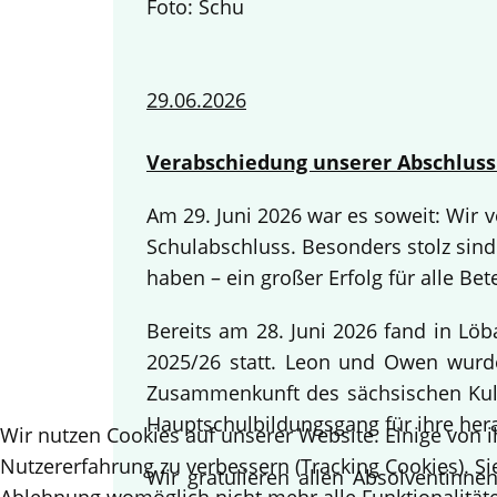
Foto: Schu
29.06.2026
Verabschiedung unserer Abschluss
Am 29. Juni 2026 war es soweit: Wir
Schulabschluss. Besonders stolz sind
haben – ein großer Erfolg für alle Bete
Bereits am 28. Juni 2026 fand in Lö
2025/26 statt. Leon und Owen wurden
Zusammenkunft des sächsischen Kult
Hauptschulbildungsgang für ihre her
Wir nutzen Cookies auf unserer Website. Einige von i
Nutzererfahrung zu verbessern (Tracking Cookies). Si
Wir gratulieren allen Absolventinn