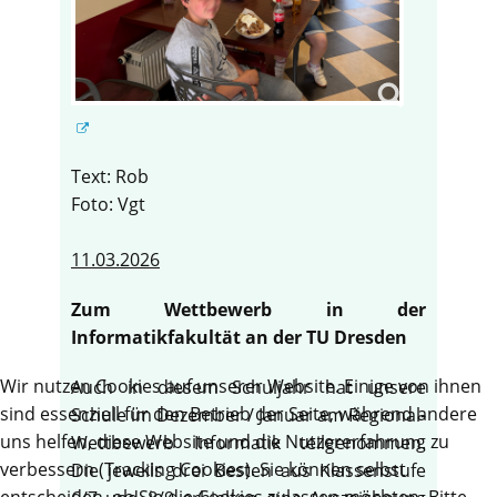
Text: Rob
Foto: Vgt
11.03.2026
Zum Wettbewerb in der
Informatikfakultät an der TU Dresden
Wir nutzen Cookies auf unserer Website. Einige von ihnen
Auch in diesem Schuljahr hat unsere
sind essenziell für den Betrieb der Seite, während andere
Schule im Dezember / Januar am Regional-
uns helfen, diese Website und die Nutzererfahrung zu
Wettbewerb Informatik teilgenommen.
verbessern (Tracking Cookies). Sie können selbst
Die jeweils drei Besten aus Klassenstufe
entscheiden, ob Sie die Cookies zulassen möchten. Bitte