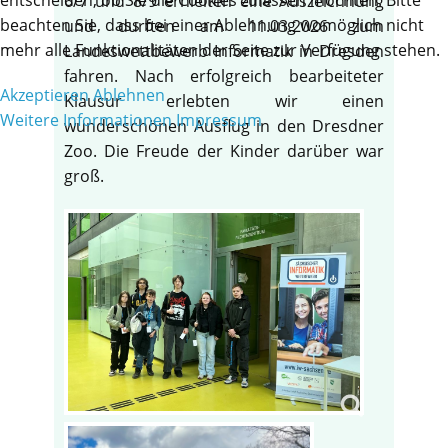
6/7 und 8/9 erhielten eine Auszeichnung
beachten Sie, dass bei einer Ablehnung womöglich nicht
und durften am 11.03.2026 zum
mehr alle Funktionalitäten der Seite zur Verfügung stehen.
Landeswettbewerb Informatik in Dresden
fahren. Nach erfolgreich bearbeiteter
Akzeptieren
Ablehnen
Klausur erlebten wir einen
Weitere Informationen
Impressum
wunderschönen Ausflug in den Dresdner
Zoo. Die Freude der Kinder darüber war
groß.