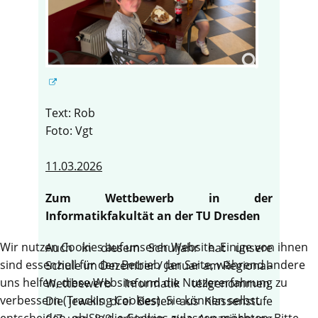
Text: Rob
Foto: Vgt
11.03.2026
Zum Wettbewerb in der
Informatikfakultät an der TU Dresden
Wir nutzen Cookies auf unserer Website. Einige von ihnen
Auch in diesem Schuljahr hat unsere
sind essenziell für den Betrieb der Seite, während andere
Schule im Dezember / Januar am Regional-
uns helfen, diese Website und die Nutzererfahrung zu
Wettbewerb Informatik teilgenommen.
verbessern (Tracking Cookies). Sie können selbst
Die jeweils drei Besten aus Klassenstufe
entscheiden, ob Sie die Cookies zulassen möchten. Bitte