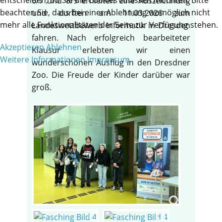
6/7 und 8/9 erhielten eine Auszeichnung
beachten Sie, dass bei einer Ablehnung womöglich nicht
und durften am 11.03.2026 zum
mehr alle Funktionalitäten der Seite zur Verfügung stehen.
Landeswettbewerb Informatik in Dresden
fahren. Nach erfolgreich bearbeiteter
Akzeptieren
Ablehnen
Klausur erlebten wir einen
Weitere Informationen
Impressum
wunderschönen Ausflug in den Dresdner
Zoo. Die Freude der Kinder darüber war
groß.