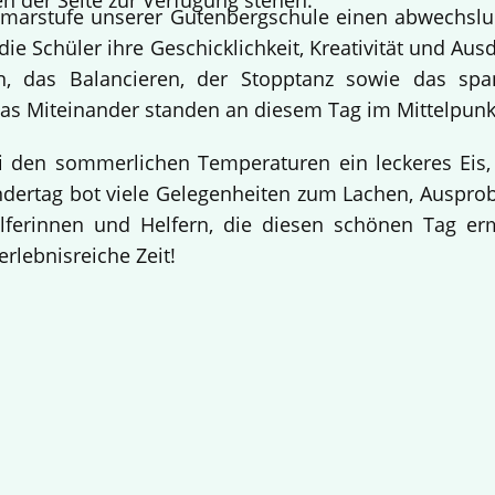
n der Seite zur Verfügung stehen.
Primarstufe unserer Gutenbergschule einen abwechslu
ie Schüler ihre Geschicklichkeit, Kreativität und Aus
n, das Balancieren, der Stopptanz sowie das sp
s Miteinander standen an diesem Tag im Mittelpunk
i den sommerlichen Temperaturen ein leckeres Eis,
indertag bot viele Gelegenheiten zum Lachen, Auspr
elferinnen und Helfern, die diesen schönen Tag e
erlebnisreiche Zeit!