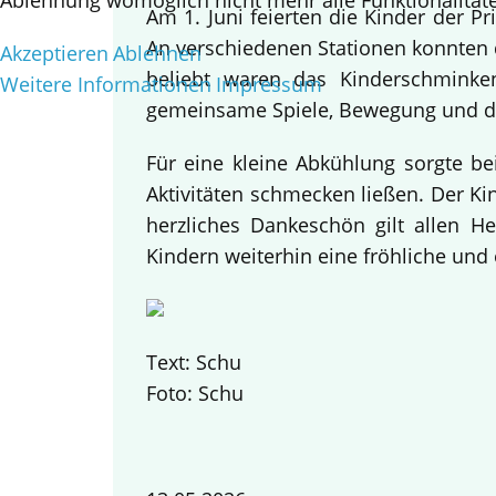
Ablehnung womöglich nicht mehr alle Funktionalitäte
Am 1. Juni feierten die Kinder der 
An verschiedenen Stationen konnten d
Akzeptieren
Ablehnen
beliebt waren das Kinderschminke
Weitere Informationen
Impressum
gemeinsame Spiele, Bewegung und da
Für eine kleine Abkühlung sorgte be
Aktivitäten schmecken ließen. Der K
herzliches Dankeschön gilt allen H
Kindern weiterhin eine fröhliche und 
Text: Schu
Foto: Schu