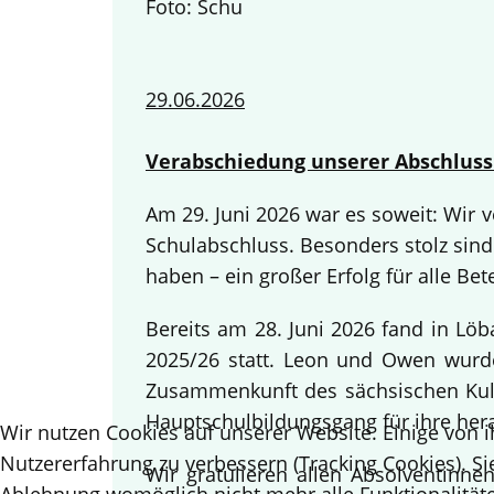
Foto: Schu
29.06.2026
Verabschiedung unserer Abschluss
Am 29. Juni 2026 war es soweit: Wir
Schulabschluss. Besonders stolz sind
haben – ein großer Erfolg für alle Bete
Bereits am 28. Juni 2026 fand in Lö
2025/26 statt. Leon und Owen wurden
Zusammenkunft des sächsischen Kult
Hauptschulbildungsgang für ihre her
Wir nutzen Cookies auf unserer Website. Einige von i
Nutzererfahrung zu verbessern (Tracking Cookies). Si
Wir gratulieren allen Absolventinn