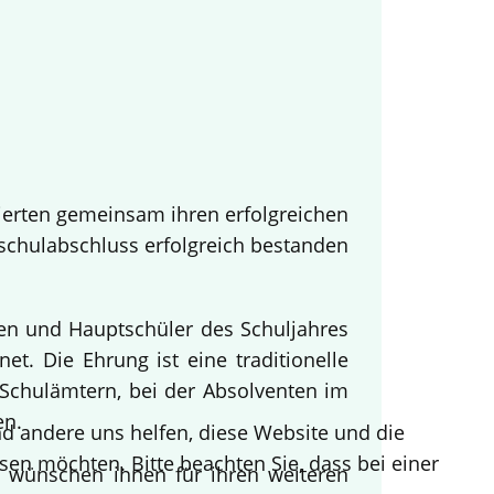
ierten gemeinsam ihren erfolgreichen
tschulabschluss erfolgreich bestanden
nen und Hauptschüler des Schuljahres
t. Die Ehrung ist eine traditionelle
Schulämtern, bei der Absolventen im
en.
end andere uns helfen, diese Website und die
sen möchten. Bitte beachten Sie, dass bei einer
d wünschen ihnen für ihren weiteren