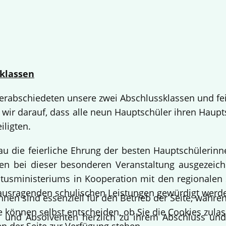
klassen
 verabschiedeten unsere zwei Abschlussklassen und fe
 wir darauf, dass alle neun Hauptschüler ihren Haup
iligten.
bau die feierliche Ehrung der besten Hauptschülerin
 bei dieser besonderen Veranstaltung ausgezeichne
usministeriums in Kooperation mit den regionalen 
ausragenden schulischen Leistungen gewürdigt werd
hnen sind essenziell für den Betrieb der Seite, währ
e können selbst entscheiden, ob Sie die Cookies zulas
en und Absolventen herzlich zu ihrem Abschluss un