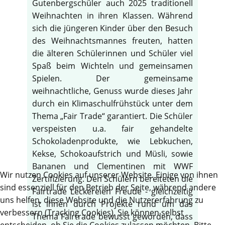
Gutenbergschüler auch 2025 traditionell
Weihnachten in ihren Klassen. Während
sich die jüngeren Kinder über den Besuch
des Weihnachtsmannes freuten, hatten
die älteren Schülerinnen und Schüler viel
Spaß beim Wichteln und gemeinsamen
Spielen. Der gemeinsame
weihnachtliche, Genuss wurde dieses Jahr
durch ein Klimaschulfrühstück unter dem
Thema „Fair Trade“ garantiert. Die Schüler
verspeisten u.a. fair gehandelte
Schokoladenprodukte, wie Lebkuchen,
Kekse, Schokoaufstrich und Müsli, sowie
Bananen und Clementinen mit WWF
Wir nutzen Cookies auf unserer Website. Einige von ihnen
Zertifizierung. Den Schülern bereiteten die
sind essenziell für den Betrieb der Seite, während andere
Fairtrade Leckereien Freude - gleichzeitig
uns helfen, diese Website und die Nutzererfahrung zu
ist ihnen durch Projekte rund um das
verbessern (Tracking Cookies). Sie können selbst
Thema Fairtrade bewusst geworden, dass
entscheiden, ob Sie die Cookies zulassen möchten. Bitte