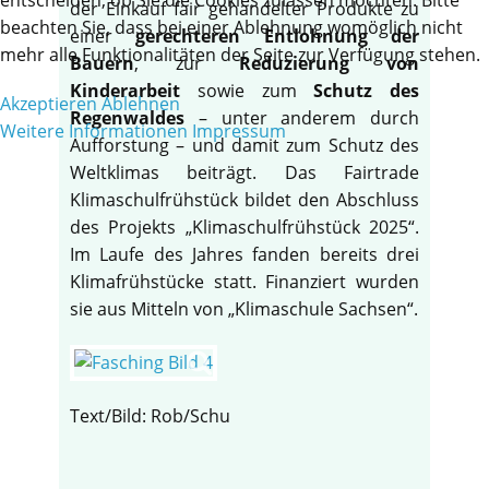
der Einkauf fair gehandelter Produkte zu
beachten Sie, dass bei einer Ablehnung womöglich nicht
einer
gerechteren Entlohnung der
mehr alle Funktionalitäten der Seite zur Verfügung stehen.
Bauern
, zur
Reduzierung von
Kinderarbeit
sowie zum
Schutz des
Akzeptieren
Ablehnen
Regenwaldes
– unter anderem durch
Weitere Informationen
Impressum
Aufforstung – und damit zum Schutz des
Weltklimas beiträgt. Das Fairtrade
Klimaschulfrühstück bildet den Abschluss
des Projekts „Klimaschulfrühstück 2025“.
Im Laufe des Jahres fanden bereits drei
Klimafrühstücke statt. Finanziert wurden
sie aus Mitteln von „Klimaschule Sachsen“.
Text/Bild: Rob/Schu