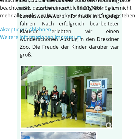
6/7 und 8/9 erhielten eine Auszeichnung
beachten Sie, dass bei einer Ablehnung womöglich nicht
und durften am 11.03.2026 zum
mehr alle Funktionalitäten der Seite zur Verfügung stehen.
Landeswettbewerb Informatik in Dresden
fahren. Nach erfolgreich bearbeiteter
Akzeptieren
Ablehnen
Klausur erlebten wir einen
Weitere Informationen
Impressum
wunderschönen Ausflug in den Dresdner
Zoo. Die Freude der Kinder darüber war
groß.