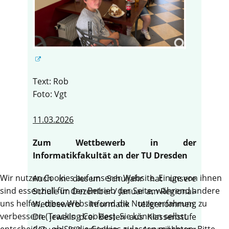
Text: Rob
Foto: Vgt
11.03.2026
Zum Wettbewerb in der
Informatikfakultät an der TU Dresden
Wir nutzen Cookies auf unserer Website. Einige von ihnen
Auch in diesem Schuljahr hat unsere
sind essenziell für den Betrieb der Seite, während andere
Schule im Dezember / Januar am Regional-
uns helfen, diese Website und die Nutzererfahrung zu
Wettbewerb Informatik teilgenommen.
verbessern (Tracking Cookies). Sie können selbst
Die jeweils drei Besten aus Klassenstufe
entscheiden, ob Sie die Cookies zulassen möchten. Bitte