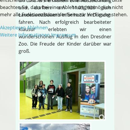
6/7 und 8/9 erhielten eine Auszeichnung
beachten Sie, dass bei einer Ablehnung womöglich nicht
und durften am 11.03.2026 zum
mehr alle Funktionalitäten der Seite zur Verfügung stehen.
Landeswettbewerb Informatik in Dresden
fahren. Nach erfolgreich bearbeiteter
Akzeptieren
Ablehnen
Klausur erlebten wir einen
Weitere Informationen
Impressum
wunderschönen Ausflug in den Dresdner
Zoo. Die Freude der Kinder darüber war
groß.