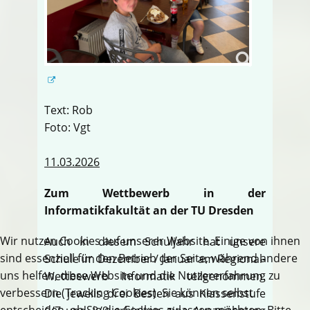
Text: Rob
Foto: Vgt
11.03.2026
Zum Wettbewerb in der
Informatikfakultät an der TU Dresden
Wir nutzen Cookies auf unserer Website. Einige von ihnen
Auch in diesem Schuljahr hat unsere
sind essenziell für den Betrieb der Seite, während andere
Schule im Dezember / Januar am Regional-
uns helfen, diese Website und die Nutzererfahrung zu
Wettbewerb Informatik teilgenommen.
verbessern (Tracking Cookies). Sie können selbst
Die jeweils drei Besten aus Klassenstufe
entscheiden, ob Sie die Cookies zulassen möchten. Bitte