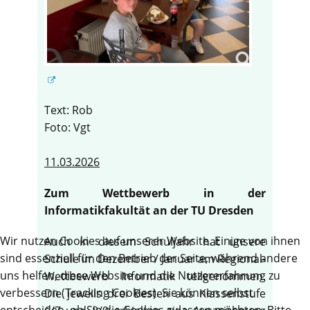
Text: Rob
Foto: Vgt
11.03.2026
Zum Wettbewerb in der
Informatikfakultät an der TU Dresden
Wir nutzen Cookies auf unserer Website. Einige von ihnen
Auch in diesem Schuljahr hat unsere
sind essenziell für den Betrieb der Seite, während andere
Schule im Dezember / Januar am Regional-
uns helfen, diese Website und die Nutzererfahrung zu
Wettbewerb Informatik teilgenommen.
verbessern (Tracking Cookies). Sie können selbst
Die jeweils drei Besten aus Klassenstufe
entscheiden, ob Sie die Cookies zulassen möchten. Bitte