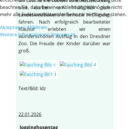
6/7 und 8/9 erhielten eine Auszeichnung
beachten Sie, dass bei einer Ablehnung womöglich nicht
und durften am 11.03.2026 zum
mehr alle Funktionalitäten der Seite zur Verfügung stehen.
Landeswettbewerb Informatik in Dresden
fahren. Nach erfolgreich bearbeiteter
Akzeptieren
Ablehnen
Klausur erlebten wir einen
Weitere Informationen
Impressum
wunderschönen Ausflug in den Dresdner
Zoo. Die Freude der Kinder darüber war
groß.
Text/Bild: Idz
22.01.2026
Jogginghosentag