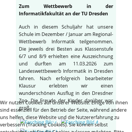
Zum Wettbewerb in der
Informatikfakultät an der TU Dresden
Auch in diesem Schuljahr hat unsere
Schule im Dezember / Januar am Regional-
Wettbewerb Informatik teilgenommen.
Die jeweils drei Besten aus Klassenstufe
6/7 und 8/9 erhielten eine Auszeichnung
und durften am 11.03.2026 zum
Landeswettbewerb Informatik in Dresden
fahren. Nach erfolgreich bearbeiteter
Klausur erlebten wir einen
wunderschönen Ausflug in den Dresdner
Zoo. Die Freude der Kinder darüber war
Wir nutzen Cookies auf unserer Website. Einige von ihnen
groß.
sind essenziell für den Betrieb der Seite, während andere
uns helfen, diese Website und die Nutzererfahrung zu
verbessern (Tracking Cookies). Sie können selbst
entscheiden, ob Sie die Cookies zulassen möchten. Bitte