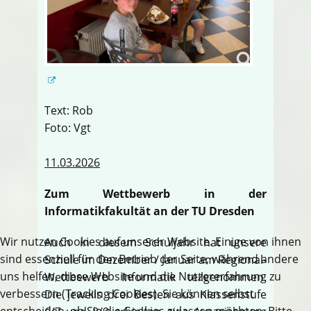
Text: Rob
Foto: Vgt
11.03.2026
Zum Wettbewerb in der
Informatikfakultät an der TU Dresden
Wir nutzen Cookies auf unserer Website. Einige von ihnen
Auch in diesem Schuljahr hat unsere
sind essenziell für den Betrieb der Seite, während andere
Schule im Dezember / Januar am Regional-
uns helfen, diese Website und die Nutzererfahrung zu
Wettbewerb Informatik teilgenommen.
verbessern (Tracking Cookies). Sie können selbst
Die jeweils drei Besten aus Klassenstufe
entscheiden, ob Sie die Cookies zulassen möchten. Bitte