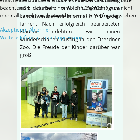
6/7 und 8/9 erhielten eine Auszeichnung
beachten Sie, dass bei einer Ablehnung womöglich nicht
und durften am 11.03.2026 zum
mehr alle Funktionalitäten der Seite zur Verfügung stehen.
Landeswettbewerb Informatik in Dresden
fahren. Nach erfolgreich bearbeiteter
Akzeptieren
Ablehnen
Klausur erlebten wir einen
Weitere Informationen
Impressum
wunderschönen Ausflug in den Dresdner
Zoo. Die Freude der Kinder darüber war
groß.