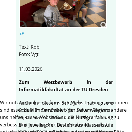
Text: Rob
Foto: Vgt
11.03.2026
Zum Wettbewerb in der
Informatikfakultät an der TU Dresden
Wir nutzen Cookies auf unserer Website. Einige von ihnen
Auch in diesem Schuljahr hat unsere
sind essenziell für den Betrieb der Seite, während andere
Schule im Dezember / Januar am Regional-
uns helfen, diese Website und die Nutzererfahrung zu
Wettbewerb Informatik teilgenommen.
verbessern (Tracking Cookies). Sie können selbst
Die jeweils drei Besten aus Klassenstufe
entscheiden, ob Sie die Cookies zulassen möchten. Bitte