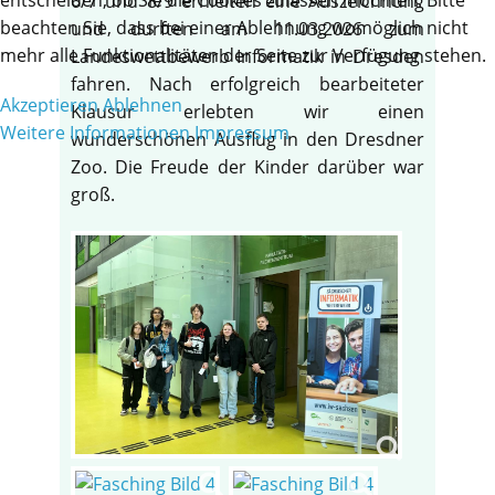
6/7 und 8/9 erhielten eine Auszeichnung
beachten Sie, dass bei einer Ablehnung womöglich nicht
und durften am 11.03.2026 zum
mehr alle Funktionalitäten der Seite zur Verfügung stehen.
Landeswettbewerb Informatik in Dresden
fahren. Nach erfolgreich bearbeiteter
Akzeptieren
Ablehnen
Klausur erlebten wir einen
Weitere Informationen
Impressum
wunderschönen Ausflug in den Dresdner
Zoo. Die Freude der Kinder darüber war
groß.