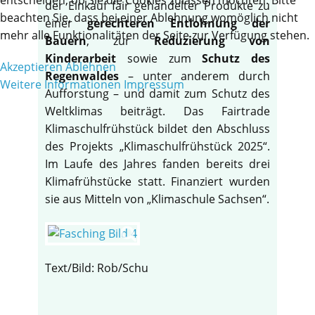
der Einkauf fair gehandelter Produkte zu
beachten Sie, dass bei einer Ablehnung womöglich nicht
einer
gerechteren Entlohnung der
mehr alle Funktionalitäten der Seite zur Verfügung stehen.
Bauern
, zur
Reduzierung von
Kinderarbeit
sowie zum
Schutz des
Akzeptieren
Ablehnen
Regenwaldes
– unter anderem durch
Weitere Informationen
Impressum
Aufforstung – und damit zum Schutz des
Weltklimas beiträgt. Das Fairtrade
Klimaschulfrühstück bildet den Abschluss
des Projekts „Klimaschulfrühstück 2025“.
Im Laufe des Jahres fanden bereits drei
Klimafrühstücke statt. Finanziert wurden
sie aus Mitteln von „Klimaschule Sachsen“.
Text/Bild: Rob/Schu