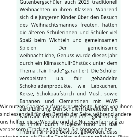
Gutenbergschüler auch 2025 traditionell
Weihnachten in ihren Klassen. Während
sich die jüngeren Kinder über den Besuch
des Weihnachtsmannes freuten, hatten
die älteren Schülerinnen und Schüler viel
Spaß beim Wichteln und gemeinsamen
Spielen. Der gemeinsame
weihnachtliche, Genuss wurde dieses Jahr
durch ein Klimaschulfrühstück unter dem
Thema „Fair Trade“ garantiert. Die Schüler
verspeisten u.a. fair gehandelte
Schokoladenprodukte, wie Lebkuchen,
Kekse, Schokoaufstrich und Müsli, sowie
Bananen und Clementinen mit WWF
Wir nutzen Cookies auf unserer Website. Einige von ihnen
Zertifizierung. Den Schülern bereiteten die
sind essenziell für den Betrieb der Seite, während andere
Fairtrade Leckereien Freude - gleichzeitig
uns helfen, diese Website und die Nutzererfahrung zu
ist ihnen durch Projekte rund um das
verbessern (Tracking Cookies). Sie können selbst
Thema Fairtrade bewusst geworden, dass
entscheiden, ob Sie die Cookies zulassen möchten. Bitte