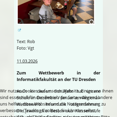
Text: Rob
Foto: Vgt
11.03.2026
Zum Wettbewerb in der
Informatikfakultät an der TU Dresden
Wir nutzen Cookies auf unserer Website. Einige von ihnen
Auch in diesem Schuljahr hat unsere
sind essenziell für den Betrieb der Seite, während andere
Schule im Dezember / Januar am Regional-
uns helfen, diese Website und die Nutzererfahrung zu
Wettbewerb Informatik teilgenommen.
verbessern (Tracking Cookies). Sie können selbst
Die jeweils drei Besten aus Klassenstufe
entscheiden, ob Sie die Cookies zulassen möchten. Bitte