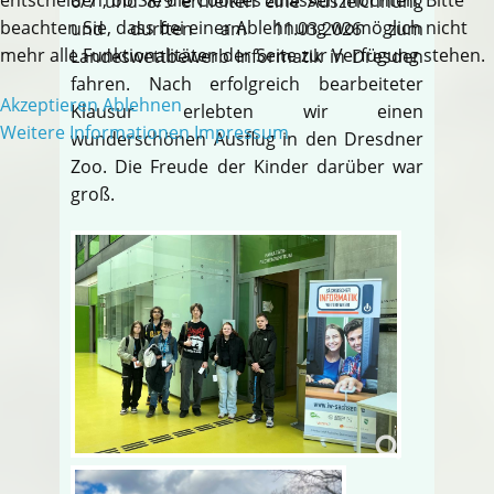
6/7 und 8/9 erhielten eine Auszeichnung
beachten Sie, dass bei einer Ablehnung womöglich nicht
und durften am 11.03.2026 zum
mehr alle Funktionalitäten der Seite zur Verfügung stehen.
Landeswettbewerb Informatik in Dresden
fahren. Nach erfolgreich bearbeiteter
Akzeptieren
Ablehnen
Klausur erlebten wir einen
Weitere Informationen
Impressum
wunderschönen Ausflug in den Dresdner
Zoo. Die Freude der Kinder darüber war
groß.