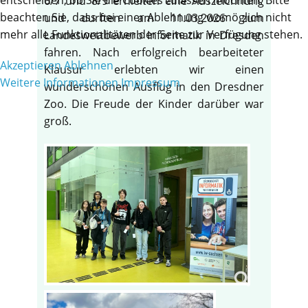
6/7 und 8/9 erhielten eine Auszeichnung
beachten Sie, dass bei einer Ablehnung womöglich nicht
und durften am 11.03.2026 zum
mehr alle Funktionalitäten der Seite zur Verfügung stehen.
Landeswettbewerb Informatik in Dresden
fahren. Nach erfolgreich bearbeiteter
Akzeptieren
Ablehnen
Klausur erlebten wir einen
Weitere Informationen
Impressum
wunderschönen Ausflug in den Dresdner
Zoo. Die Freude der Kinder darüber war
groß.