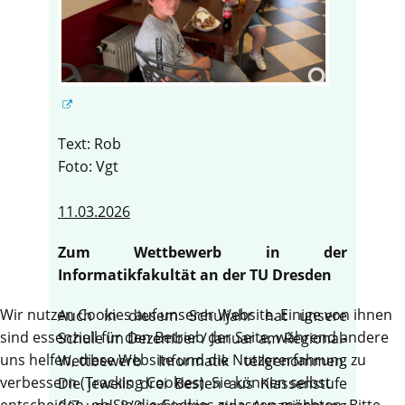
Text: Rob
Foto: Vgt
11.03.2026
Zum Wettbewerb in der
Informatikfakultät an der TU Dresden
Wir nutzen Cookies auf unserer Website. Einige von ihnen
Auch in diesem Schuljahr hat unsere
sind essenziell für den Betrieb der Seite, während andere
Schule im Dezember / Januar am Regional-
uns helfen, diese Website und die Nutzererfahrung zu
Wettbewerb Informatik teilgenommen.
verbessern (Tracking Cookies). Sie können selbst
Die jeweils drei Besten aus Klassenstufe
entscheiden, ob Sie die Cookies zulassen möchten. Bitte