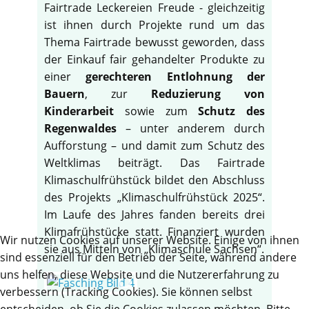
Fairtrade Leckereien Freude - gleichzeitig
ist ihnen durch Projekte rund um das
Thema Fairtrade bewusst geworden, dass
der Einkauf fair gehandelter Produkte zu
einer
gerechteren Entlohnung der
Bauern
, zur
Reduzierung von
Kinderarbeit
sowie zum
Schutz des
Regenwaldes
– unter anderem durch
Aufforstung – und damit zum Schutz des
Weltklimas beiträgt. Das Fairtrade
Klimaschulfrühstück bildet den Abschluss
des Projekts „Klimaschulfrühstück 2025“.
Im Laufe des Jahres fanden bereits drei
Klimafrühstücke statt. Finanziert wurden
Wir nutzen Cookies auf unserer Website. Einige von ihnen
sie aus Mitteln von „Klimaschule Sachsen“.
sind essenziell für den Betrieb der Seite, während andere
uns helfen, diese Website und die Nutzererfahrung zu
verbessern (Tracking Cookies). Sie können selbst
entscheiden, ob Sie die Cookies zulassen möchten. Bitte