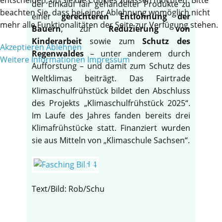
der Einkauf fair gehandelter Produkte zu
beachten Sie, dass bei einer Ablehnung womöglich nicht
einer
gerechteren Entlohnung der
mehr alle Funktionalitäten der Seite zur Verfügung stehen.
Bauern
, zur
Reduzierung von
Kinderarbeit
sowie zum
Schutz des
Akzeptieren
Ablehnen
Regenwaldes
– unter anderem durch
Weitere Informationen
Impressum
Aufforstung – und damit zum Schutz des
Weltklimas beiträgt. Das Fairtrade
Klimaschulfrühstück bildet den Abschluss
des Projekts „Klimaschulfrühstück 2025“.
Im Laufe des Jahres fanden bereits drei
Klimafrühstücke statt. Finanziert wurden
sie aus Mitteln von „Klimaschule Sachsen“.
Text/Bild: Rob/Schu