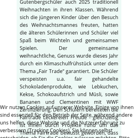
Gutenbergschüler auch 2025 traditionell
Weihnachten in ihren Klassen. Während
sich die jüngeren Kinder über den Besuch
des Weihnachtsmannes freuten, hatten
die älteren Schülerinnen und Schüler viel
Spaß beim Wichteln und gemeinsamen
Spielen. Der gemeinsame
weihnachtliche, Genuss wurde dieses Jahr
durch ein Klimaschulfrühstück unter dem
Thema „Fair Trade“ garantiert. Die Schüler
verspeisten u.a. fair gehandelte
Schokoladenprodukte, wie Lebkuchen,
Kekse, Schokoaufstrich und Müsli, sowie
Bananen und Clementinen mit WWF
Wir nutzen Cookies auf unserer Website. Einige von ihnen
Zertifizierung. Den Schülern bereiteten die
sind essenziell für den Betrieb der Seite, während andere
Fairtrade Leckereien Freude - gleichzeitig
uns helfen, diese Website und die Nutzererfahrung zu
ist ihnen durch Projekte rund um das
verbessern (Tracking Cookies). Sie können selbst
Thema Fairtrade bewusst geworden, dass
entscheiden, ob Sie die Cookies zulassen möchten. Bitte