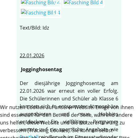
Text/Bild: Idz
22.01.2026
Jogginghosentag
Der diesjährige Jogginghosentag am
22.01.2026 war erneut ein voller Erfolg.
Die Schülerinnen und Schüler ab Klasse 6
konnten sich in entspannter Atmosphäre
Wir nutzen Cookies auf unserer Website. Einige von ihnen
ausprobieren und neue Hobbies
sind essenziell für den Betrieb der Seite, während andere
entdecken. Ein vielfältiges Programm
uns helfen, diese Website und die Nutzererfahrung zu
wartete auf sie: sportliche Angebote wie
verbessern (Tracking Cookies). Sie können selbst
Football
, ein Besuch im Fitnessstudio oder
entscheiden, ob Sie die Cookies zulassen möchten. Bitte