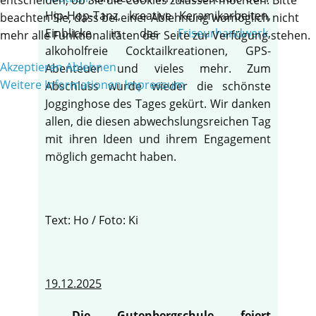
Hip-Hop-Tanz, kreative Keramikarbeiten,
beachten Sie, dass bei einer Ablehnung womöglich nicht
Einblicke in das
Friseurhandwerk
,
mehr alle Funktionalitäten der Seite zur Verfügung stehen.
alkoholfreie Cocktailkreationen, GPS-
Akzeptieren
Ablehnen
Abenteuer und vieles mehr. Zum
Weitere Informationen
Impressum
Abschluss wurde wieder die schönste
Jogginghose des Tages gekürt. Wir danken
allen, die diesen abwechslungsreichen Tag
mit ihren Ideen und ihrem Engagement
möglich gemacht haben.
Text: Ho / Foto: Ki
19.12.2025
Die Gutenbergschule feiert