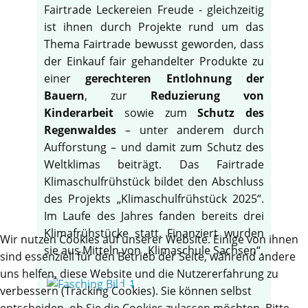
Fairtrade Leckereien Freude - gleichzeitig
ist ihnen durch Projekte rund um das
Thema Fairtrade bewusst geworden, dass
der Einkauf fair gehandelter Produkte zu
einer
gerechteren Entlohnung der
Bauern
, zur
Reduzierung von
Kinderarbeit
sowie zum
Schutz des
Regenwaldes
– unter anderem durch
Aufforstung – und damit zum Schutz des
Weltklimas beiträgt. Das Fairtrade
Klimaschulfrühstück bildet den Abschluss
des Projekts „Klimaschulfrühstück 2025“.
Im Laufe des Jahres fanden bereits drei
Klimafrühstücke statt. Finanziert wurden
Wir nutzen Cookies auf unserer Website. Einige von ihnen
sie aus Mitteln von „Klimaschule Sachsen“.
sind essenziell für den Betrieb der Seite, während andere
uns helfen, diese Website und die Nutzererfahrung zu
verbessern (Tracking Cookies). Sie können selbst
entscheiden, ob Sie die Cookies zulassen möchten. Bitte