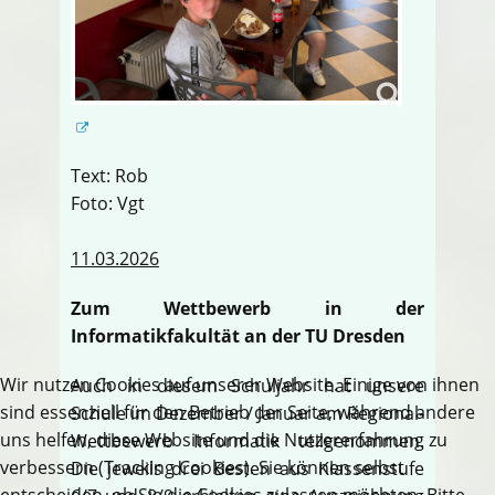
Text: Rob
Foto: Vgt
11.03.2026
Zum Wettbewerb in der
Informatikfakultät an der TU Dresden
Wir nutzen Cookies auf unserer Website. Einige von ihnen
Auch in diesem Schuljahr hat unsere
sind essenziell für den Betrieb der Seite, während andere
Schule im Dezember / Januar am Regional-
uns helfen, diese Website und die Nutzererfahrung zu
Wettbewerb Informatik teilgenommen.
verbessern (Tracking Cookies). Sie können selbst
Die jeweils drei Besten aus Klassenstufe
entscheiden, ob Sie die Cookies zulassen möchten. Bitte