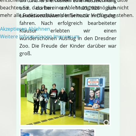
6/7 und 8/9 erhielten eine Auszeichnung
beachten Sie, dass bei einer Ablehnung womöglich nicht
und durften am 11.03.2026 zum
mehr alle Funktionalitäten der Seite zur Verfügung stehen.
Landeswettbewerb Informatik in Dresden
fahren. Nach erfolgreich bearbeiteter
Akzeptieren
Ablehnen
Klausur erlebten wir einen
Weitere Informationen
Impressum
wunderschönen Ausflug in den Dresdner
Zoo. Die Freude der Kinder darüber war
groß.