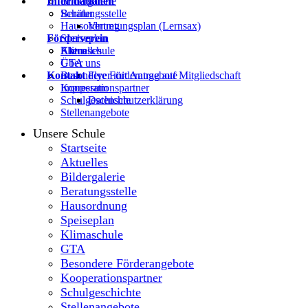
Informationen
Bildergalerie
Beratungsstelle
Schüler
Hausordnung
Vertretungsplan (Lernsax)
Förderverein
Speiseplan
Klimaschule
Eltern
Aktuelles
GTA
Über uns
Kontakt
Besondere Förderangebote
Flyer mit Antrag auf Mitgliedschaft
Kooperationspartner
Impressum
Schulgeschichte
Datenschutzerklärung
Stellenangebote
Unsere Schule
Startseite
Aktuelles
Bildergalerie
Beratungsstelle
Hausordnung
Speiseplan
Klimaschule
GTA
Besondere Förderangebote
Kooperationspartner
Schulgeschichte
Stellenangebote