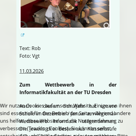
Text: Rob
Foto: Vgt
11.03.2026
Zum Wettbewerb in der
Informatikfakultät an der TU Dresden
Wir nutzen Cookies auf unserer Website. Einige von ihnen
Auch in diesem Schuljahr hat unsere
sind essenziell für den Betrieb der Seite, während andere
Schule im Dezember / Januar am Regional-
uns helfen, diese Website und die Nutzererfahrung zu
Wettbewerb Informatik teilgenommen.
verbessern (Tracking Cookies). Sie können selbst
Die jeweils drei Besten aus Klassenstufe
entscheiden, ob Sie die Cookies zulassen möchten. Bitte