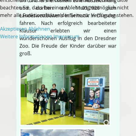
6/7 und 8/9 erhielten eine Auszeichnung
beachten Sie, dass bei einer Ablehnung womöglich nicht
und durften am 11.03.2026 zum
mehr alle Funktionalitäten der Seite zur Verfügung stehen.
Landeswettbewerb Informatik in Dresden
fahren. Nach erfolgreich bearbeiteter
Akzeptieren
Ablehnen
Klausur erlebten wir einen
Weitere Informationen
Impressum
wunderschönen Ausflug in den Dresdner
Zoo. Die Freude der Kinder darüber war
groß.