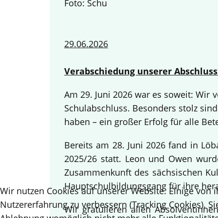
Foto: Schu
29.06.2026
Verabschiedung unserer Abschluss
Am 29. Juni 2026 war es soweit: Wir
Schulabschluss. Besonders stolz sind
haben – ein großer Erfolg für alle Bete
Bereits am 28. Juni 2026 fand in Lö
2025/26 statt. Leon und Owen wurden
Zusammenkunft des sächsischen Kult
Hauptschulbildungsgang für ihre her
Wir nutzen Cookies auf unserer Website. Einige von i
Nutzererfahrung zu verbessern (Tracking Cookies). Si
Wir gratulieren allen Absolventinn