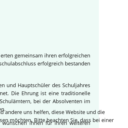
ierten gemeinsam ihren erfolgreichen
tschulabschluss erfolgreich bestanden
nen und Hauptschüler des Schuljahres
t. Die Ehrung ist eine traditionelle
Schulämtern, bei der Absolventen im
en.
end andere uns helfen, diese Website und die
sen möchten. Bitte beachten Sie, dass bei einer
d wünschen ihnen für ihren weiteren