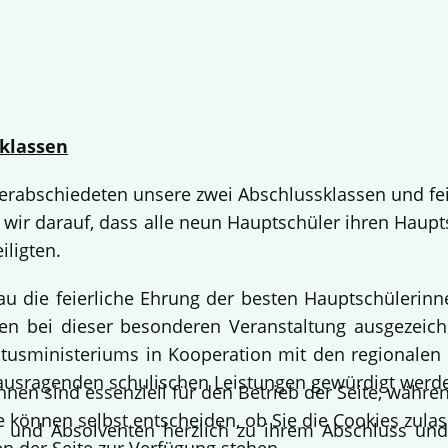
klassen
 verabschiedeten unsere zwei Abschlussklassen und fe
 wir darauf, dass alle neun Hauptschüler ihren Haup
iligten.
bau die feierliche Ehrung der besten Hauptschülerin
 bei dieser besonderen Veranstaltung ausgezeichne
usministeriums in Kooperation mit den regionalen 
ausragenden schulischen Leistungen gewürdigt werd
hnen sind essenziell für den Betrieb der Seite, währ
e können selbst entscheiden, ob Sie die Cookies zulas
en und Absolventen herzlich zu ihrem Abschluss un