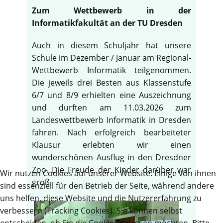
Zum Wettbewerb in der
Informatikfakultät an der TU Dresden
Auch in diesem Schuljahr hat unsere
Schule im Dezember / Januar am Regional-
Wettbewerb Informatik teilgenommen.
Die jeweils drei Besten aus Klassenstufe
6/7 und 8/9 erhielten eine Auszeichnung
und durften am 11.03.2026 zum
Landeswettbewerb Informatik in Dresden
fahren. Nach erfolgreich bearbeiteter
Klausur erlebten wir einen
wunderschönen Ausflug in den Dresdner
Zoo. Die Freude der Kinder darüber war
Wir nutzen Cookies auf unserer Website. Einige von ihnen
groß.
sind essenziell für den Betrieb der Seite, während andere
uns helfen, diese Website und die Nutzererfahrung zu
verbessern (Tracking Cookies). Sie können selbst
entscheiden, ob Sie die Cookies zulassen möchten. Bitte