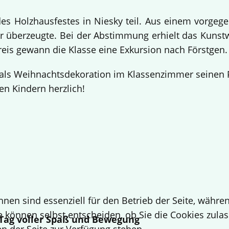
 Holzhausfestes in Niesky teil. Aus einem vorgege
 überzeugte. Bei der Abstimmung erhielt das Kuns
Preis gewann die Klasse eine Exkursion nach Förstgen
ls Weihnachtsdekoration im Klassenzimmer seinen Pl
en Kindern herzlich!
hnen sind essenziell für den Betrieb der Seite, währ
e können selbst entscheiden, ob Sie die Cookies zulas
n Tag voller Spaß und Bewegung