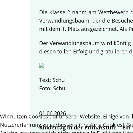
Die Klasse 2 nahm am Wettbewerb des
Verwandlungsbaum, der die Besucher
mit dem 1. Platz ausgezeichnet. Als 
Der Verwandlungsbaum wird künftig a
diesen tollen Erfolg und gratulieren d
Text: Schu
Foto: Schu
01.06.2026
Wir nutzen Cookies auf unserer Website. Einige von i
Nutzererfahrung zu verbessern (Tracking Cookies). Si
Kindertag in der Primarstufe – Ei