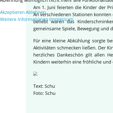
Ablehnung womöglich nicht mehr alle Funktionalitäte
Am 1. Juni feierten die Kinder der 
Akzeptieren
Ablehnen
An verschiedenen Stationen konnten d
Weitere Informationen
Impressum
beliebt waren das Kinderschminke
gemeinsame Spiele, Bewegung und da
Für eine kleine Abkühlung sorgte be
Aktivitäten schmecken ließen. Der K
herzliches Dankeschön gilt allen H
Kindern weiterhin eine fröhliche und 
Text: Schu
Foto: Schu