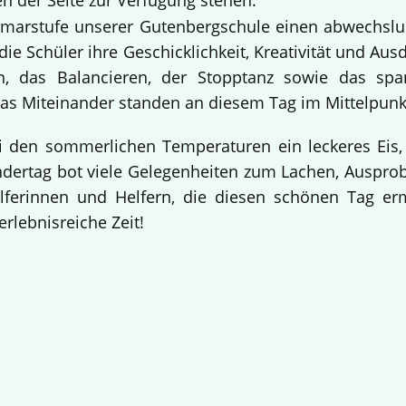
n der Seite zur Verfügung stehen.
Primarstufe unserer Gutenbergschule einen abwechslu
ie Schüler ihre Geschicklichkeit, Kreativität und Aus
n, das Balancieren, der Stopptanz sowie das sp
s Miteinander standen an diesem Tag im Mittelpunk
i den sommerlichen Temperaturen ein leckeres Eis,
indertag bot viele Gelegenheiten zum Lachen, Auspr
elferinnen und Helfern, die diesen schönen Tag e
erlebnisreiche Zeit!