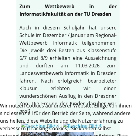
Zum Wettbewerb in der
Informatikfakultät an der TU Dresden
Auch in diesem Schuljahr hat unsere
Schule im Dezember / Januar am Regional-
Wettbewerb Informatik teilgenommen.
Die jeweils drei Besten aus Klassenstufe
6/7 und 8/9 erhielten eine Auszeichnung
und durften am 11.03.2026 zum
Landeswettbewerb Informatik in Dresden
fahren. Nach erfolgreich bearbeiteter
Klausur erlebten wir einen
wunderschönen Ausflug in den Dresdner
Zoo. Die Freude der Kinder darüber war
Wir nutzen Cookies auf unserer Website. Einige von ihnen
groß.
sind essenziell für den Betrieb der Seite, während andere
uns helfen, diese Website und die Nutzererfahrung zu
verbessern (Tracking Cookies). Sie können selbst
entscheiden, ob Sie die Cookies zulassen möchten. Bitte