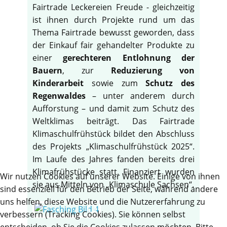
Fairtrade Leckereien Freude - gleichzeitig
ist ihnen durch Projekte rund um das
Thema Fairtrade bewusst geworden, dass
der Einkauf fair gehandelter Produkte zu
einer
gerechteren Entlohnung der
Bauern
, zur
Reduzierung von
Kinderarbeit
sowie zum
Schutz des
Regenwaldes
– unter anderem durch
Aufforstung – und damit zum Schutz des
Weltklimas beiträgt. Das Fairtrade
Klimaschulfrühstück bildet den Abschluss
des Projekts „Klimaschulfrühstück 2025“.
Im Laufe des Jahres fanden bereits drei
Klimafrühstücke statt. Finanziert wurden
Wir nutzen Cookies auf unserer Website. Einige von ihnen
sie aus Mitteln von „Klimaschule Sachsen“.
sind essenziell für den Betrieb der Seite, während andere
uns helfen, diese Website und die Nutzererfahrung zu
verbessern (Tracking Cookies). Sie können selbst
entscheiden, ob Sie die Cookies zulassen möchten. Bitte