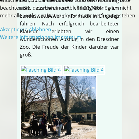
6/7 und 8/9 erhielten eine Auszeichnung
beachten Sie, dass bei einer Ablehnung womöglich nicht
und durften am 11.03.2026 zum
mehr alle Funktionalitäten der Seite zur Verfügung stehen.
Landeswettbewerb Informatik in Dresden
fahren. Nach erfolgreich bearbeiteter
Akzeptieren
Ablehnen
Klausur erlebten wir einen
Weitere Informationen
Impressum
wunderschönen Ausflug in den Dresdner
Zoo. Die Freude der Kinder darüber war
groß.