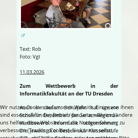
Text: Rob
Foto: Vgt
11.03.2026
Zum Wettbewerb in der
Informatikfakultät an der TU Dresden
Wir nutzen Cookies auf unserer Website. Einige von ihnen
Auch in diesem Schuljahr hat unsere
sind essenziell für den Betrieb der Seite, während andere
Schule im Dezember / Januar am Regional-
uns helfen, diese Website und die Nutzererfahrung zu
Wettbewerb Informatik teilgenommen.
verbessern (Tracking Cookies). Sie können selbst
Die jeweils drei Besten aus Klassenstufe
entscheiden, ob Sie die Cookies zulassen möchten. Bitte