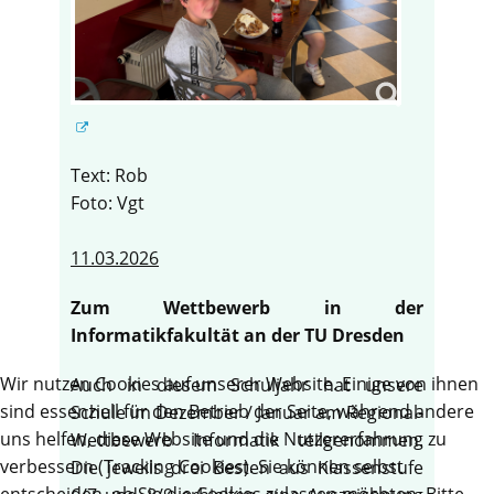
Text: Rob
Foto: Vgt
11.03.2026
Zum Wettbewerb in der
Informatikfakultät an der TU Dresden
Wir nutzen Cookies auf unserer Website. Einige von ihnen
Auch in diesem Schuljahr hat unsere
sind essenziell für den Betrieb der Seite, während andere
Schule im Dezember / Januar am Regional-
uns helfen, diese Website und die Nutzererfahrung zu
Wettbewerb Informatik teilgenommen.
verbessern (Tracking Cookies). Sie können selbst
Die jeweils drei Besten aus Klassenstufe
entscheiden, ob Sie die Cookies zulassen möchten. Bitte