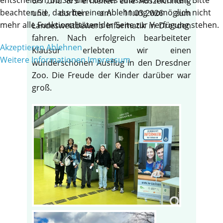
6/7 und 8/9 erhielten eine Auszeichnung
beachten Sie, dass bei einer Ablehnung womöglich nicht
und durften am 11.03.2026 zum
mehr alle Funktionalitäten der Seite zur Verfügung stehen.
Landeswettbewerb Informatik in Dresden
fahren. Nach erfolgreich bearbeiteter
Akzeptieren
Ablehnen
Klausur erlebten wir einen
Weitere Informationen
Impressum
wunderschönen Ausflug in den Dresdner
Zoo. Die Freude der Kinder darüber war
groß.