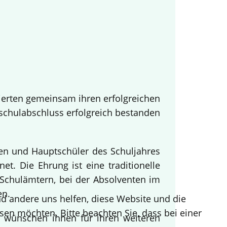
ierten gemeinsam ihren erfolgreichen
tschulabschluss erfolgreich bestanden
nen und Hauptschüler des Schuljahres
t. Die Ehrung ist eine traditionelle
Schulämtern, bei der Absolventen im
en.
end andere uns helfen, diese Website und die
sen möchten. Bitte beachten Sie, dass bei einer
d wünschen ihnen für ihren weiteren