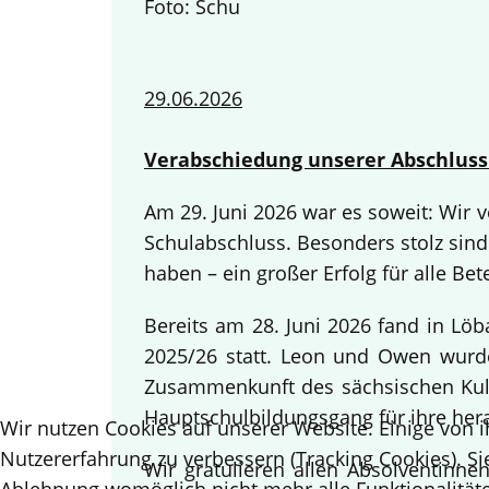
Foto: Schu
29.06.2026
Verabschiedung unserer Abschluss
Am 29. Juni 2026 war es soweit: Wir
Schulabschluss. Besonders stolz sind
haben – ein großer Erfolg für alle Bete
Bereits am 28. Juni 2026 fand in Lö
2025/26 statt. Leon und Owen wurden
Zusammenkunft des sächsischen Kult
Hauptschulbildungsgang für ihre her
Wir nutzen Cookies auf unserer Website. Einige von i
Nutzererfahrung zu verbessern (Tracking Cookies). Si
Wir gratulieren allen Absolventinn