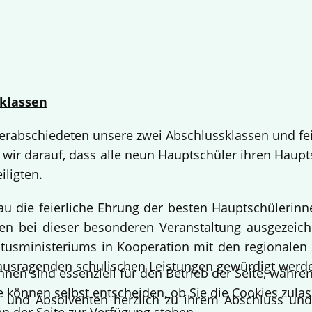
klassen
 verabschiedeten unsere zwei Abschlussklassen und fe
 wir darauf, dass alle neun Hauptschüler ihren Haup
iligten.
bau die feierliche Ehrung der besten Hauptschülerin
 bei dieser besonderen Veranstaltung ausgezeichne
usministeriums in Kooperation mit den regionalen 
ausragenden schulischen Leistungen gewürdigt werd
hnen sind essenziell für den Betrieb der Seite, währ
e können selbst entscheiden, ob Sie die Cookies zulas
en und Absolventen herzlich zu ihrem Abschluss un