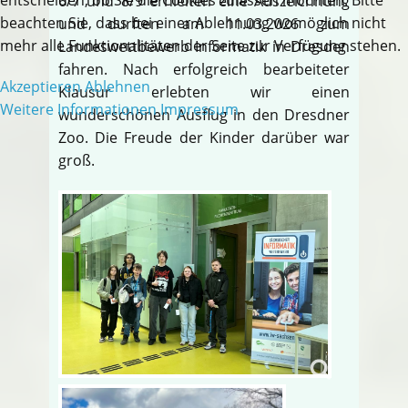
6/7 und 8/9 erhielten eine Auszeichnung
beachten Sie, dass bei einer Ablehnung womöglich nicht
und durften am 11.03.2026 zum
mehr alle Funktionalitäten der Seite zur Verfügung stehen.
Landeswettbewerb Informatik in Dresden
fahren. Nach erfolgreich bearbeiteter
Akzeptieren
Ablehnen
Klausur erlebten wir einen
Weitere Informationen
Impressum
wunderschönen Ausflug in den Dresdner
Zoo. Die Freude der Kinder darüber war
groß.