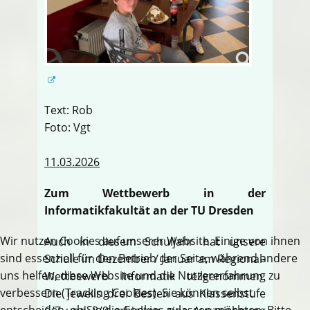
Text: Rob
Foto: Vgt
11.03.2026
Zum Wettbewerb in der
Informatikfakultät an der TU Dresden
Wir nutzen Cookies auf unserer Website. Einige von ihnen
Auch in diesem Schuljahr hat unsere
sind essenziell für den Betrieb der Seite, während andere
Schule im Dezember / Januar am Regional-
uns helfen, diese Website und die Nutzererfahrung zu
Wettbewerb Informatik teilgenommen.
verbessern (Tracking Cookies). Sie können selbst
Die jeweils drei Besten aus Klassenstufe
entscheiden, ob Sie die Cookies zulassen möchten. Bitte