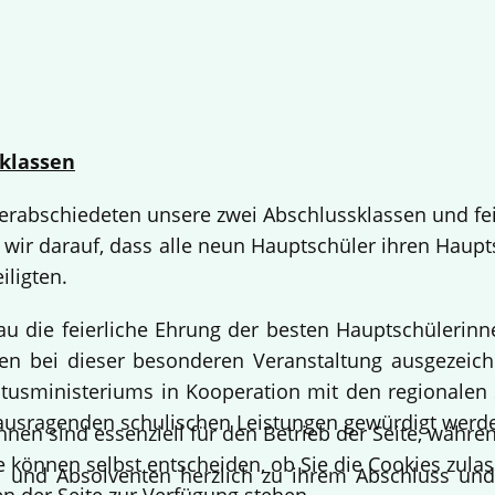
klassen
 verabschiedeten unsere zwei Abschlussklassen und fe
 wir darauf, dass alle neun Hauptschüler ihren Haup
iligten.
bau die feierliche Ehrung der besten Hauptschülerin
 bei dieser besonderen Veranstaltung ausgezeichne
usministeriums in Kooperation mit den regionalen 
ausragenden schulischen Leistungen gewürdigt werd
hnen sind essenziell für den Betrieb der Seite, währ
e können selbst entscheiden, ob Sie die Cookies zulas
en und Absolventen herzlich zu ihrem Abschluss un