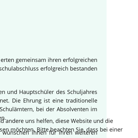
ierten gemeinsam ihren erfolgreichen
tschulabschluss erfolgreich bestanden
nen und Hauptschüler des Schuljahres
t. Die Ehrung ist eine traditionelle
Schulämtern, bei der Absolventen im
en.
end andere uns helfen, diese Website und die
sen möchten. Bitte beachten Sie, dass bei einer
d wünschen ihnen für ihren weiteren