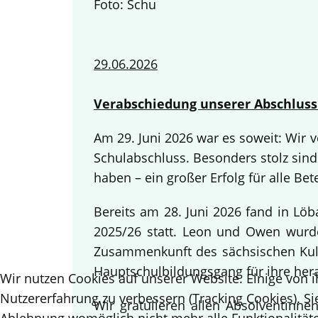
Foto: Schu
29.06.2026
Verabschiedung unserer Abschluss
Am 29. Juni 2026 war es soweit: Wir
Schulabschluss. Besonders stolz sind
haben – ein großer Erfolg für alle Bete
Bereits am 28. Juni 2026 fand in Lö
2025/26 statt. Leon und Owen wurden
Zusammenkunft des sächsischen Kult
Hauptschulbildungsgang für ihre her
Wir nutzen Cookies auf unserer Website. Einige von i
Nutzererfahrung zu verbessern (Tracking Cookies). Si
Wir gratulieren allen Absolventinn