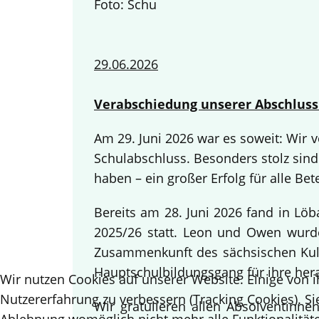
Foto: Schu
29.06.2026
Verabschiedung unserer Abschluss
Am 29. Juni 2026 war es soweit: Wir
Schulabschluss. Besonders stolz sind
haben – ein großer Erfolg für alle Bete
Bereits am 28. Juni 2026 fand in Lö
2025/26 statt. Leon und Owen wurden
Zusammenkunft des sächsischen Kult
Hauptschulbildungsgang für ihre her
Wir nutzen Cookies auf unserer Website. Einige von i
Nutzererfahrung zu verbessern (Tracking Cookies). Si
Wir gratulieren allen Absolventinn