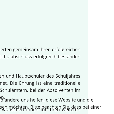
ierten gemeinsam ihren erfolgreichen
tschulabschluss erfolgreich bestanden
nen und Hauptschüler des Schuljahres
t. Die Ehrung ist eine traditionelle
Schulämtern, bei der Absolventen im
en.
end andere uns helfen, diese Website und die
sen möchten. Bitte beachten Sie, dass bei einer
d wünschen ihnen für ihren weiteren