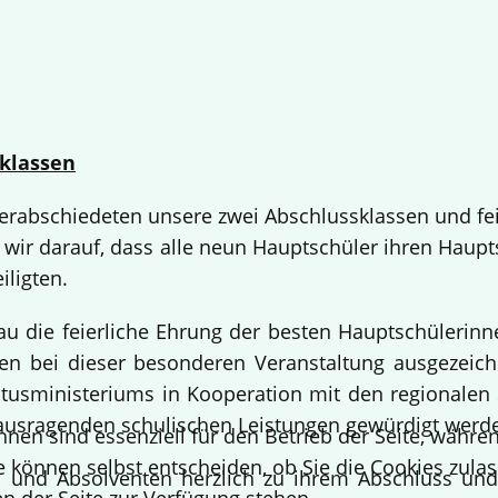
klassen
 verabschiedeten unsere zwei Abschlussklassen und fe
 wir darauf, dass alle neun Hauptschüler ihren Haup
iligten.
bau die feierliche Ehrung der besten Hauptschülerin
 bei dieser besonderen Veranstaltung ausgezeichne
usministeriums in Kooperation mit den regionalen 
ausragenden schulischen Leistungen gewürdigt werd
hnen sind essenziell für den Betrieb der Seite, währ
e können selbst entscheiden, ob Sie die Cookies zulas
en und Absolventen herzlich zu ihrem Abschluss un