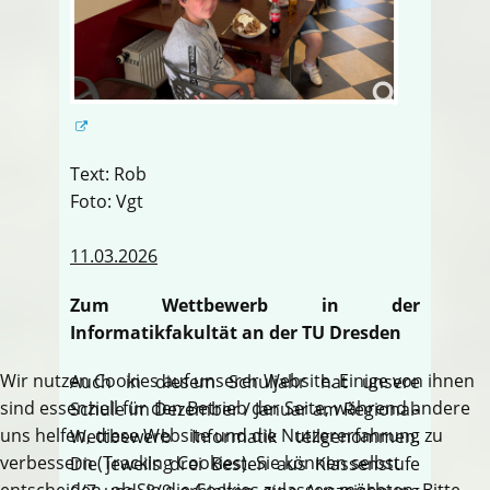
Text: Rob
Foto: Vgt
11.03.2026
Zum Wettbewerb in der
Informatikfakultät an der TU Dresden
Wir nutzen Cookies auf unserer Website. Einige von ihnen
Auch in diesem Schuljahr hat unsere
sind essenziell für den Betrieb der Seite, während andere
Schule im Dezember / Januar am Regional-
uns helfen, diese Website und die Nutzererfahrung zu
Wettbewerb Informatik teilgenommen.
verbessern (Tracking Cookies). Sie können selbst
Die jeweils drei Besten aus Klassenstufe
entscheiden, ob Sie die Cookies zulassen möchten. Bitte