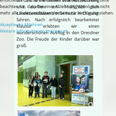
6/7 und 8/9 erhielten eine Auszeichnung
beachten Sie, dass bei einer Ablehnung womöglich nicht
und durften am 11.03.2026 zum
mehr alle Funktionalitäten der Seite zur Verfügung stehen.
Landeswettbewerb Informatik in Dresden
fahren. Nach erfolgreich bearbeiteter
Akzeptieren
Ablehnen
Klausur erlebten wir einen
Weitere Informationen
Impressum
wunderschönen Ausflug in den Dresdner
Zoo. Die Freude der Kinder darüber war
groß.