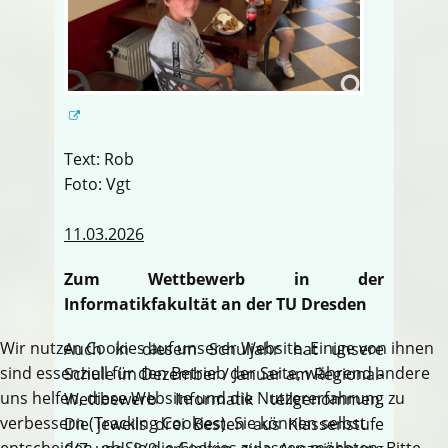
Text: Rob
Foto: Vgt
11.03.2026
Zum Wettbewerb in der
Informatikfakultät an der TU Dresden
Wir nutzen Cookies auf unserer Website. Einige von ihnen
Auch in diesem Schuljahr hat unsere
sind essenziell für den Betrieb der Seite, während andere
Schule im Dezember / Januar am Regional-
uns helfen, diese Website und die Nutzererfahrung zu
Wettbewerb Informatik teilgenommen.
verbessern (Tracking Cookies). Sie können selbst
Die jeweils drei Besten aus Klassenstufe
entscheiden, ob Sie die Cookies zulassen möchten. Bitte