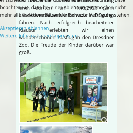
6/7 und 8/9 erhielten eine Auszeichnung
beachten Sie, dass bei einer Ablehnung womöglich nicht
und durften am 11.03.2026 zum
mehr alle Funktionalitäten der Seite zur Verfügung stehen.
Landeswettbewerb Informatik in Dresden
fahren. Nach erfolgreich bearbeiteter
Akzeptieren
Ablehnen
Klausur erlebten wir einen
Weitere Informationen
Impressum
wunderschönen Ausflug in den Dresdner
Zoo. Die Freude der Kinder darüber war
groß.