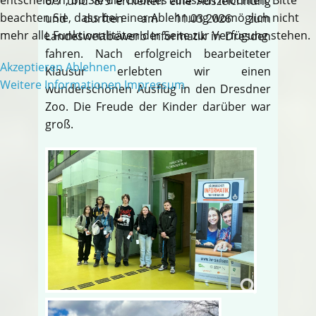
6/7 und 8/9 erhielten eine Auszeichnung
beachten Sie, dass bei einer Ablehnung womöglich nicht
und durften am 11.03.2026 zum
mehr alle Funktionalitäten der Seite zur Verfügung stehen.
Landeswettbewerb Informatik in Dresden
fahren. Nach erfolgreich bearbeiteter
Akzeptieren
Ablehnen
Klausur erlebten wir einen
Weitere Informationen
Impressum
wunderschönen Ausflug in den Dresdner
Zoo. Die Freude der Kinder darüber war
groß.