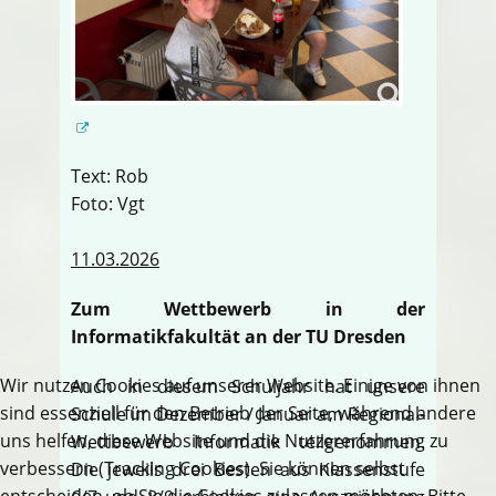
Text: Rob
Foto: Vgt
11.03.2026
Zum Wettbewerb in der
Informatikfakultät an der TU Dresden
Wir nutzen Cookies auf unserer Website. Einige von ihnen
Auch in diesem Schuljahr hat unsere
sind essenziell für den Betrieb der Seite, während andere
Schule im Dezember / Januar am Regional-
uns helfen, diese Website und die Nutzererfahrung zu
Wettbewerb Informatik teilgenommen.
verbessern (Tracking Cookies). Sie können selbst
Die jeweils drei Besten aus Klassenstufe
entscheiden, ob Sie die Cookies zulassen möchten. Bitte