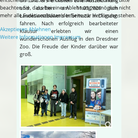
6/7 und 8/9 erhielten eine Auszeichnung
beachten Sie, dass bei einer Ablehnung womöglich nicht
und durften am 11.03.2026 zum
mehr alle Funktionalitäten der Seite zur Verfügung stehen.
Landeswettbewerb Informatik in Dresden
fahren. Nach erfolgreich bearbeiteter
Akzeptieren
Ablehnen
Klausur erlebten wir einen
Weitere Informationen
Impressum
wunderschönen Ausflug in den Dresdner
Zoo. Die Freude der Kinder darüber war
groß.