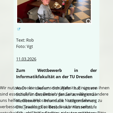
Text: Rob
Foto: Vgt
11.03.2026
Zum Wettbewerb in der
Informatikfakultät an der TU Dresden
Wir nutzen Cookies auf unserer Website. Einige von ihnen
Auch in diesem Schuljahr hat unsere
sind essenziell für den Betrieb der Seite, während andere
Schule im Dezember / Januar am Regional-
uns helfen, diese Website und die Nutzererfahrung zu
Wettbewerb Informatik teilgenommen.
verbessern (Tracking Cookies). Sie können selbst
Die jeweils drei Besten aus Klassenstufe
entscheiden, ob Sie die Cookies zulassen möchten. Bitte