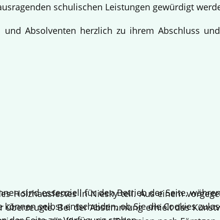
ausragenden schulischen Leistungen gewürdigt werd
en und Absolventen herzlich zu ihrem Abschluss un
!
hnen sind essenziell für den Betrieb der Seite, währ
 Holzhausfestes in Niesky teil. Aus einem vorgege
e können selbst entscheiden, ob Sie die Cookies zulas
 überzeugte. Bei der Abstimmung erhielt das Kuns