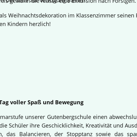
n der Seite zur Verfügung stehen.
Preis gewann die Klasse eine Exkursion nach Förstgen
ls Weihnachtsdekoration im Klassenzimmer seinen Pl
en Kindern herzlich!
n Tag voller Spaß und Bewegung
Primarstufe unserer Gutenbergschule einen abwechslu
ie Schüler ihre Geschicklichkeit, Kreativität und Aus
n, das Balancieren, der Stopptanz sowie das sp