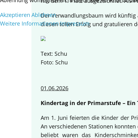
Ablehnung womöglich nicht mehr alle Funktionalitäte
mit dem 1. Platz ausgezeichnet. Als 
Akzeptieren
Ablehnen
Der Verwandlungsbaum wird künftig a
Weitere Informationen
Impressum
diesen tollen Erfolg und gratulieren d
Text: Schu
Foto: Schu
01.06.2026
Kindertag in der Primarstufe – Ei
Am 1. Juni feierten die Kinder der 
An verschiedenen Stationen konnten d
beliebt waren das Kinderschminke